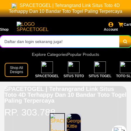
SPACETOGEL | Tehrangrand Link Situs Toto 4D
Akses login cepat dan stabil.
Terhappy Dan 10 Bandar Toto Togel Paling Terpercaya
Pasaran lengkap & result resmi.
Cart
Shop
Bonus dan event menarik setiap hari!
Account
Daftar dan login sekarang juga!
Explore Categories
Popular Products
Shop All
Designs
SPACETOGEL
SITUS TOTO
SITUS TOGEL
TOTO S
SPACETOGEL | Tehrangrand Link Situs
Toto 4D Terhappy Dan 10 Bandar Toto Togel
Paling Terpercaya
RP. 303.788