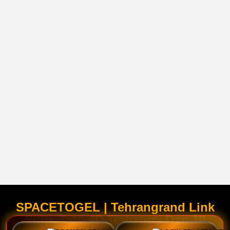
SPACETOGEL | Tehrangrand Link
Situs Toto 4D Terhappy Dan 10