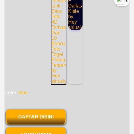
`2
Color:
blue
DAFTAR DISINI