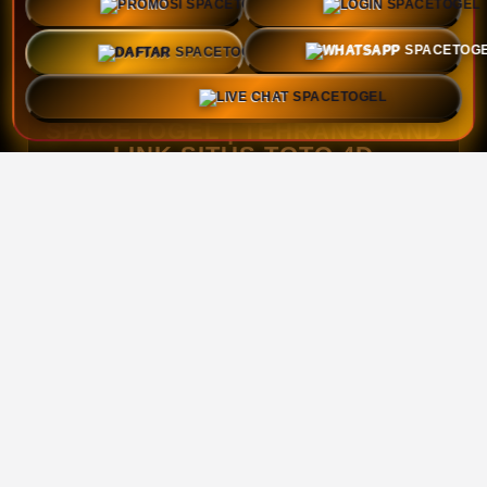
Bandar Toto Togel Paling
PROMO
LOGIN
Terpercaya
DAFTAR
WHATSAPP
LIVE CHAT
SPACETOGEL | TEHRANGRAND
LINK SITUS TOTO 4D
TERHAPPY DAN 10 BANDAR
TOTO TOGEL PALING
TERPERCAYA
Situs Toto dan toto 4d online terpercaya SPACETOGEL
memiliki link alternatif resmi, login cepat, layanan 24 jam,
transaksi aman, dan pengalaman bermain yang nyaman.
yang menyediakan game situs toto togel terbesar dengan
pilihan 10 situs togel terpercaya dengan pasaran togel
terlengkap.
LOGIN SPACETOGEL